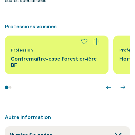
écoles spécialisées.
Professions voisines
Profession
Profess
Contremaître-esse forestier-ière
Hortic
BF
Autre information
Numéro Swissdoc