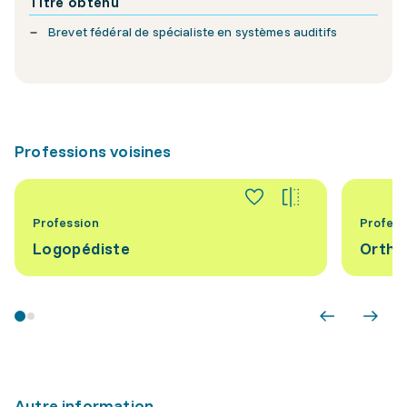
Titre obtenu
Brevet fédéral de spécialiste en systèmes auditifs
Professions voisines
Profession
Profess
Logopédiste
Ortho
Autre information