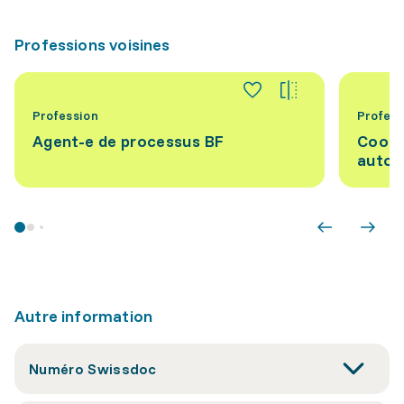
Professions voisines
Profession
Profess
Agent-e de processus BF
Coordi
autom
Autre information
Numéro Swissdoc