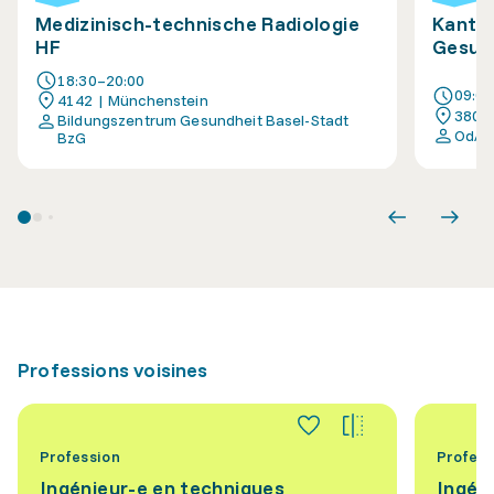
Medizinisch-technische Radiologie
Kanton
HF
Gesun
18:30–20:00
09:0
4142 | Münchenstein
3800 
Bildungszentrum Gesundheit Basel-Stadt
OdA 
BzG
Professions voisines
Profession
Profess
Ingénieur-e en techniques
Ingén