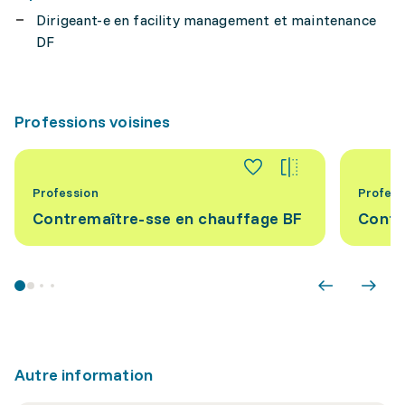
Dirigeant-e en facility management et maintenance
DF
Professions voisines
Profession
Profess
Contremaître-sse en chauffage BF
Contr
Autre information