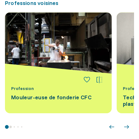
Professions voisines
Profession
Profess
Mouleur-euse de fonderie CFC
Techn
plast