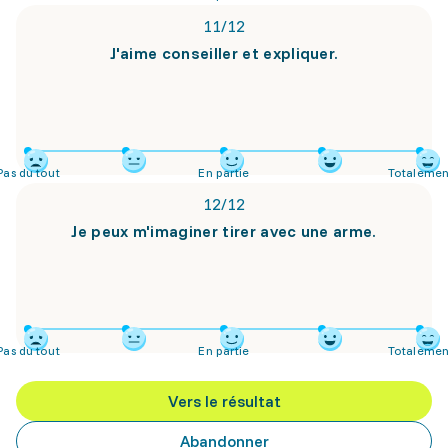
11
/
12
J'aime conseiller et expliquer.
Pas du tout
En partie
Totalemen
12
/
12
Je peux m'imaginer tirer avec une arme.
Pas du tout
En partie
Totalemen
Vers le résultat
Abandonner