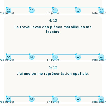
Pas du tout
En partie
Totalemen
4
/
12
Le travail avec des pièces métalliques me
fascine.
Pas du tout
En partie
Totalemen
5
/
12
J'ai une bonne représentation spatiale.
Pas du tout
En partie
Totalemen