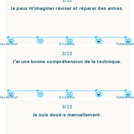
1
/
12
Je peux m'imaginer réviser et réparer des armes.
Pas du tout
En partie
Totalemen
2
/
12
J'ai une bonne compréhension de la technique.
Pas du tout
En partie
Totalemen
3
/
12
Je suis doué-e manuellement.