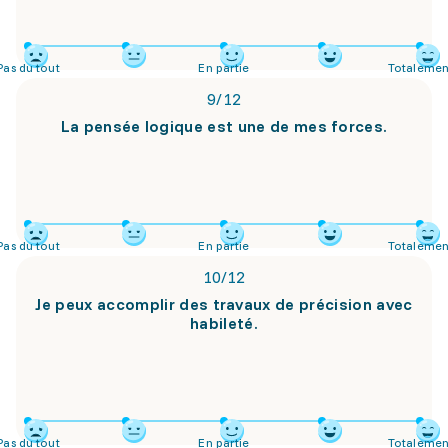
Pas du tout
En partie
Totalemen
9
/
12
La pensée logique est une de mes forces.
Pas du tout
En partie
Totalemen
10
/
12
Je peux accomplir des travaux de précision avec
habileté.
Pas du tout
En partie
Totalemen