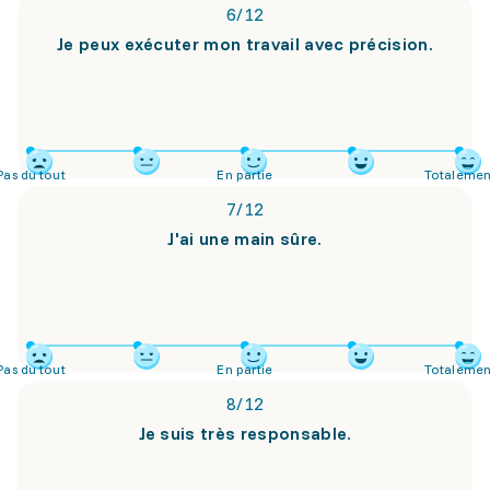
6
/
12
Je peux exécuter mon travail avec précision.
Pas du tout
En partie
Totalemen
7
/
12
J'ai une main sûre.
Pas du tout
En partie
Totalemen
8
/
12
Je suis très responsable.