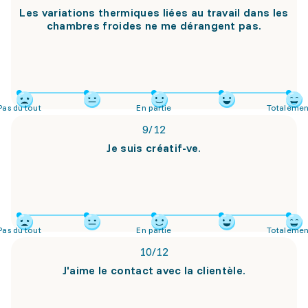
Les variations thermiques liées au travail dans les
chambres froides ne me dérangent pas.
Pas du tout
En partie
Totalemen
9
/
12
Je suis créatif-ve.
Pas du tout
En partie
Totalemen
10
/
12
J'aime le contact avec la clientèle.