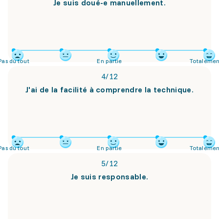
Je suis doué-e manuellement.
Pas du tout
En partie
Totalemen
4
/
12
J'ai de la facilité à comprendre la technique.
Pas du tout
En partie
Totalemen
5
/
12
Je suis responsable.