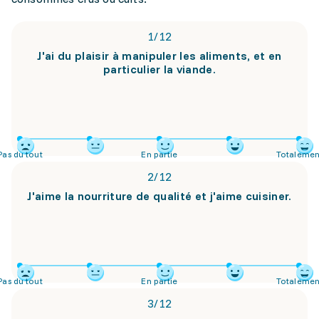
1
/
12
J'ai du plaisir à manipuler les aliments, et en
particulier la viande.
Pas du tout
En partie
Totalemen
2
/
12
J'aime la nourriture de qualité et j'aime cuisiner.
Pas du tout
En partie
Totalemen
3
/
12