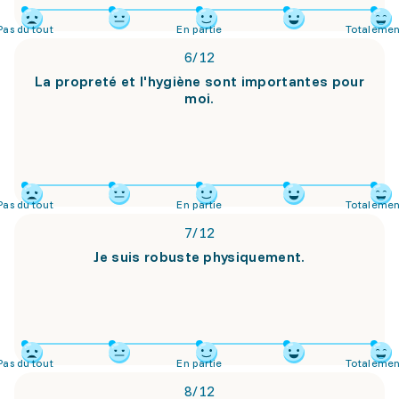
Pas du tout
En partie
Totalemen
6
/
12
La propreté et l'hygiène sont importantes pour
moi.
Pas du tout
En partie
Totalemen
7
/
12
Je suis robuste physiquement.
Pas du tout
En partie
Totalemen
8
/
12