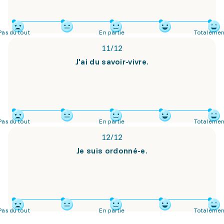
Pas du tout
En partie
Totalemen
11
/
12
J'ai du savoir-vivre.
Pas du tout
En partie
Totalemen
12
/
12
Je suis ordonné-e.
Pas du tout
En partie
Totalemen