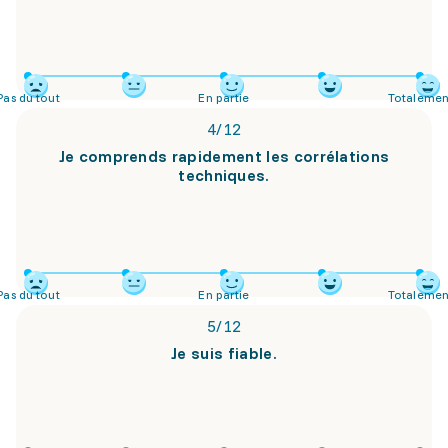
Pas du tout
En partie
Totalemen
4
/
12
Je comprends rapidement les corrélations
techniques.
Pas du tout
En partie
Totalemen
5
/
12
Je suis fiable.