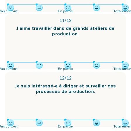
Pas du tout
En partie
Totalemen
11
/
12
J'aime travailler dans de grands ateliers de
production.
Pas du tout
En partie
Totalemen
12
/
12
Je suis intéressé-e à diriger et surveiller des
processus de production.
Pas du tout
En partie
Totalemen