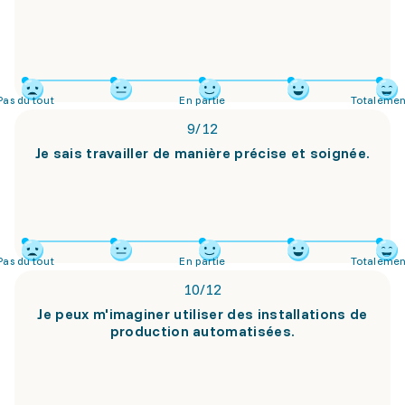
Pas du tout
En partie
Totalemen
9
/
12
Je sais travailler de manière précise et soignée.
Pas du tout
En partie
Totalemen
10
/
12
Je peux m'imaginer utiliser des installations de
production automatisées.