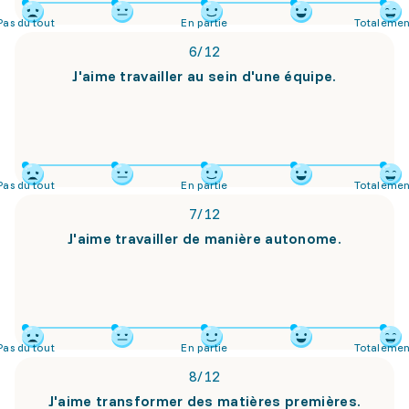
Pas du tout
En partie
Totalemen
6
/
12
J'aime travailler au sein d'une équipe.
Pas du tout
En partie
Totalemen
7
/
12
J'aime travailler de manière autonome.
Pas du tout
En partie
Totalemen
8
/
12
J'aime transformer des matières premières.