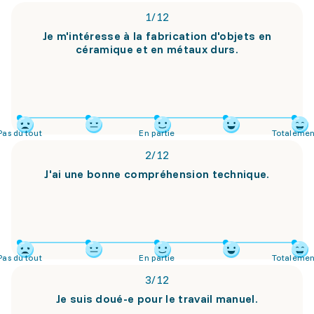
1
/
12
Je m'intéresse à la fabrication d'objets en
céramique et en métaux durs.
Pas du tout
En partie
Totalemen
2
/
12
J'ai une bonne compréhension technique.
Pas du tout
En partie
Totalemen
3
/
12
Je suis doué-e pour le travail manuel.