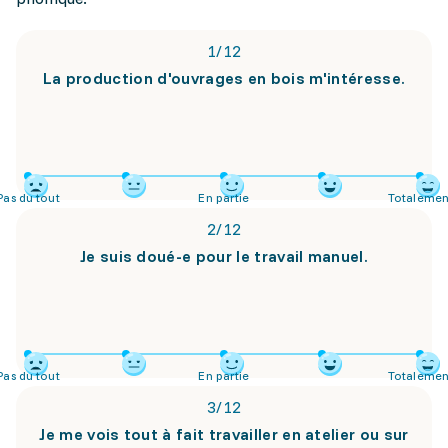
1
/
12
La production d'ouvrages en bois m'intéresse.
Pas du tout
En partie
Totalemen
2
/
12
Je suis doué-e pour le travail manuel.
Pas du tout
En partie
Totalemen
3
/
12
Je me vois tout à fait travailler en atelier ou sur