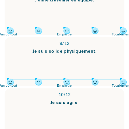
Pas du tout
En partie
Totalemen
9
/
12
Je suis solide physiquement.
Pas du tout
En partie
Totalemen
10
/
12
Je suis agile.