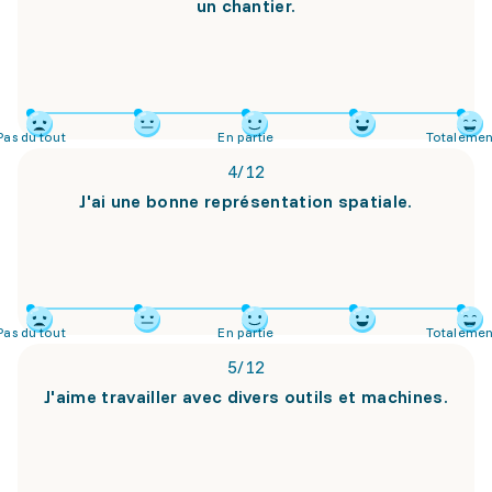
un chantier.
Pas du tout
En partie
Totalemen
4
/
12
J'ai une bonne représentation spatiale.
Pas du tout
En partie
Totalemen
5
/
12
J'aime travailler avec divers outils et machines.