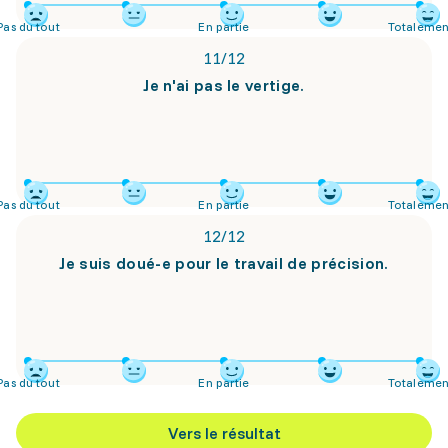
Pas du tout
En partie
Totalemen
11
/
12
Je n'ai pas le vertige.
Pas du tout
En partie
Totalemen
12
/
12
Je suis doué-e pour le travail de précision.
Pas du tout
En partie
Totalemen
Vers le résultat