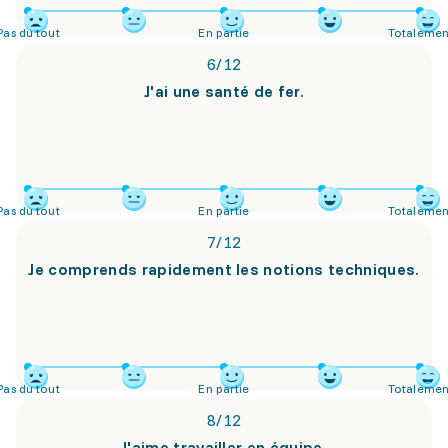
Pas du tout
En partie
Totalemen
6
/
12
J'ai une santé de fer.
Pas du tout
En partie
Totalemen
7
/
12
Je comprends rapidement les notions techniques.
Pas du tout
En partie
Totalemen
8
/
12
J'aime travailler en équipe.