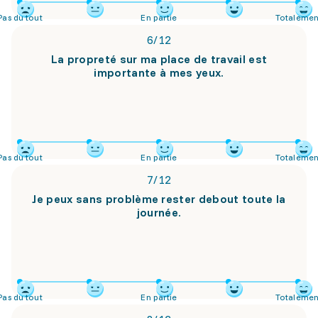
Pas du tout
En partie
Totalemen
6
/
12
La propreté sur ma place de travail est
importante à mes yeux.
Pas du tout
En partie
Totalemen
7
/
12
Je peux sans problème rester debout toute la
journée.
Pas du tout
En partie
Totalemen