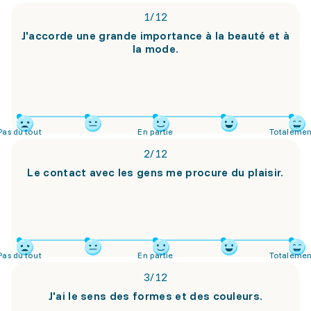
1
/
12
J'accorde une grande importance à la beauté et à
la mode.
Pas du tout
En partie
Totalemen
2
/
12
Le contact avec les gens me procure du plaisir.
Pas du tout
En partie
Totalemen
3
/
12
J'ai le sens des formes et des couleurs.