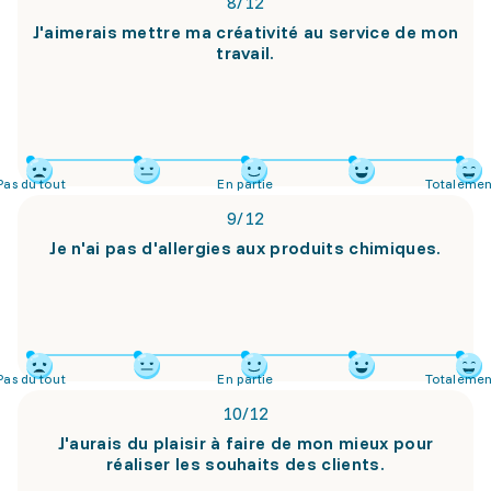
8
/
12
J'aimerais mettre ma créativité au service de mon
travail.
Pas du tout
En partie
Totalemen
9
/
12
Je n'ai pas d'allergies aux produits chimiques.
Pas du tout
En partie
Totalemen
10
/
12
J'aurais du plaisir à faire de mon mieux pour
réaliser les souhaits des clients.