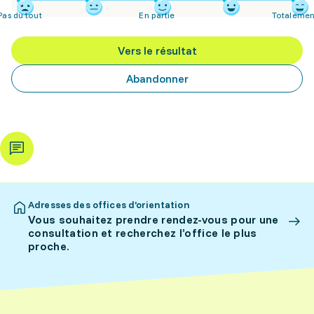
Pas du tout
En partie
Totalemen
Vers le résultat
Abandonner
Adresses des offices d’orientation
Vous souhaitez prendre rendez-vous pour une
consultation et recherchez l’office le plus
proche.