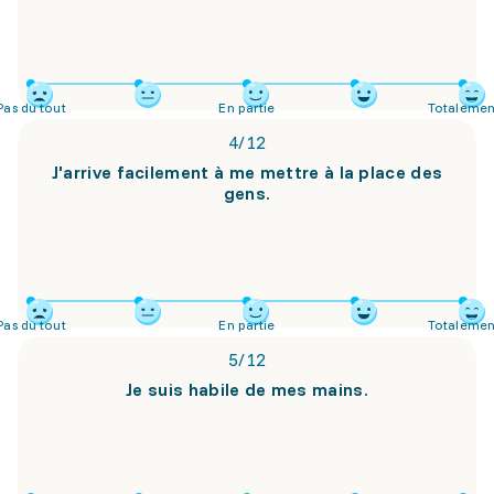
Pas du tout
En partie
Totalemen
4
/
12
J'arrive facilement à me mettre à la place des
gens.
Pas du tout
En partie
Totalemen
5
/
12
Je suis habile de mes mains.