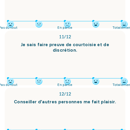
Pas du tout
En partie
Totalemen
11
/
12
Je sais faire preuve de courtoisie et de
discrétion.
Pas du tout
En partie
Totalemen
12
/
12
Conseiller d'autres personnes me fait plaisir.