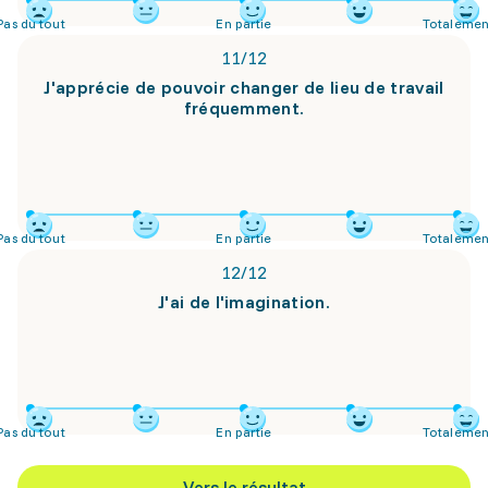
Pas du tout
En partie
Totalemen
11
/
12
J'apprécie de pouvoir changer de lieu de travail
fréquemment.
Pas du tout
En partie
Totalemen
12
/
12
J'ai de l'imagination.
Pas du tout
En partie
Totalemen
Vers le résultat