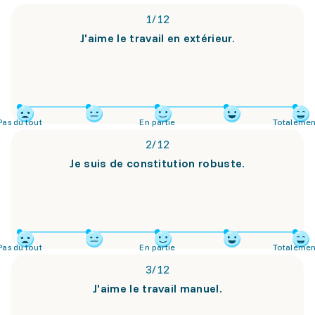
1
/
12
J'aime le travail en extérieur.
Pas du tout
En partie
Totalemen
2
/
12
Je suis de constitution robuste.
Pas du tout
En partie
Totalemen
3
/
12
J'aime le travail manuel.