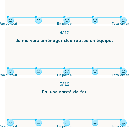
Pas du tout
En partie
Totalemen
4
/
12
Je me vois aménager des routes en équipe.
Pas du tout
En partie
Totalemen
5
/
12
J'ai une santé de fer.
Pas du tout
En partie
Totalemen