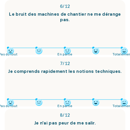
6
/
12
Le bruit des machines de chantier ne me dérange
pas.
Pas du tout
En partie
Totalemen
7
/
12
Je comprends rapidement les notions techniques.
Pas du tout
En partie
Totalemen
8
/
12
Je n'ai pas peur de me salir.