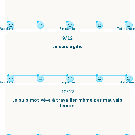
Pas du tout
En partie
Totalemen
9
/
12
Je suis agile.
Pas du tout
En partie
Totalemen
10
/
12
Je suis motivé-e à travailler même par mauvais
temps.