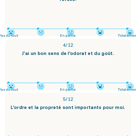
Pas du tout
En partie
Totalemen
4
/
12
J'ai un bon sens de l'odorat et du goût.
Pas du tout
En partie
Totalemen
5
/
12
L'ordre et la propreté sont importants pour moi.