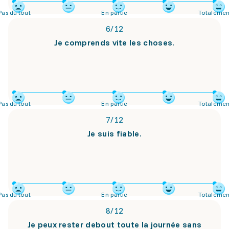
Pas du tout
En partie
Totalemen
6
/
12
Je comprends vite les choses.
Pas du tout
En partie
Totalemen
7
/
12
Je suis fiable.
Pas du tout
En partie
Totalemen
8
/
12
Je peux rester debout toute la journée sans