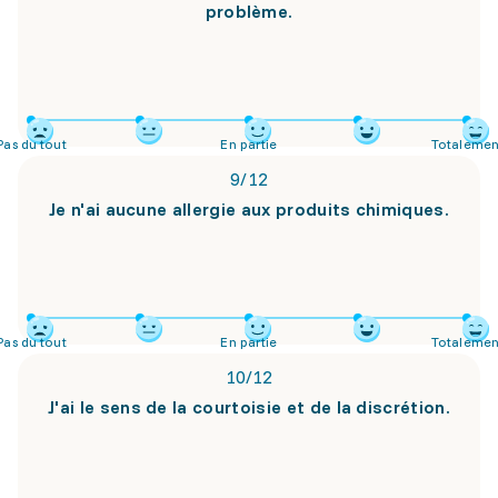
problème.
Pas du tout
En partie
Totalemen
9
/
12
Je n'ai aucune allergie aux produits chimiques.
Pas du tout
En partie
Totalemen
10
/
12
J'ai le sens de la courtoisie et de la discrétion.