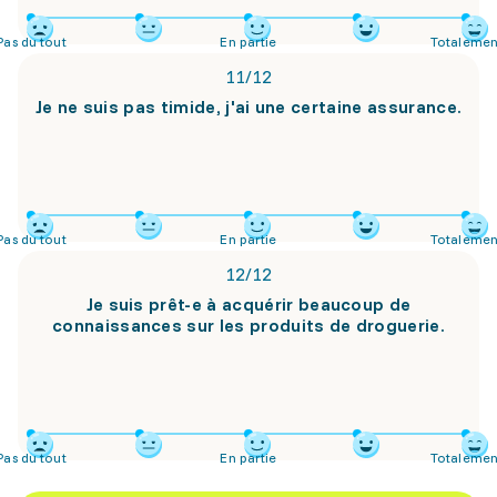
Pas du tout
En partie
Totalemen
11
/
12
Je ne suis pas timide, j'ai une certaine assurance.
Pas du tout
En partie
Totalemen
12
/
12
Je suis prêt-e à acquérir beaucoup de
connaissances sur les produits de droguerie.
Pas du tout
En partie
Totalemen