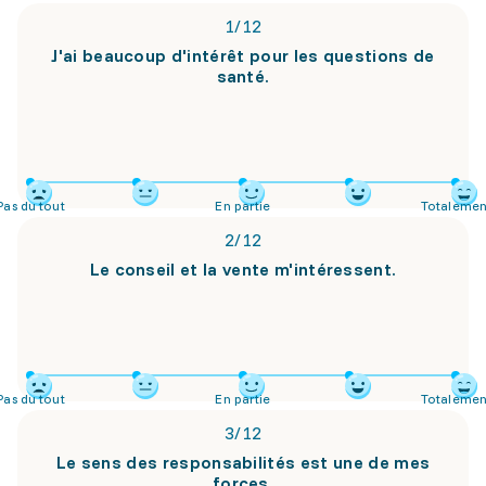
1
/
12
J'ai beaucoup d'intérêt pour les questions de
santé.
Pas du tout
En partie
Totalemen
2
/
12
Le conseil et la vente m'intéressent.
Pas du tout
En partie
Totalemen
3
/
12
Le sens des responsabilités est une de mes
forces.