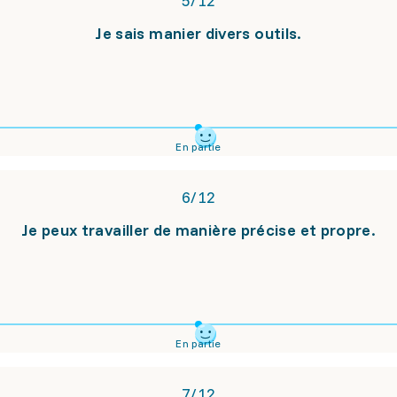
5
/
12
Je sais manier divers outils.
En partie
6
/
12
Je peux travailler de manière précise et propre.
En partie
7
/
12