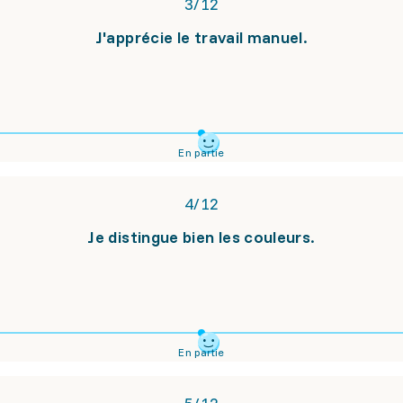
3
/
12
J'apprécie le travail manuel.
En partie
4
/
12
Je distingue bien les couleurs.
En partie