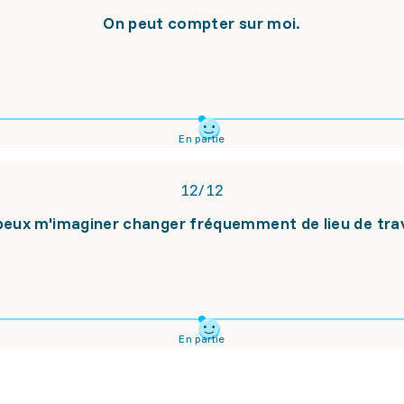
On peut compter sur moi.
En partie
12
/
12
peux m'imaginer changer fréquemment de lieu de trav
En partie