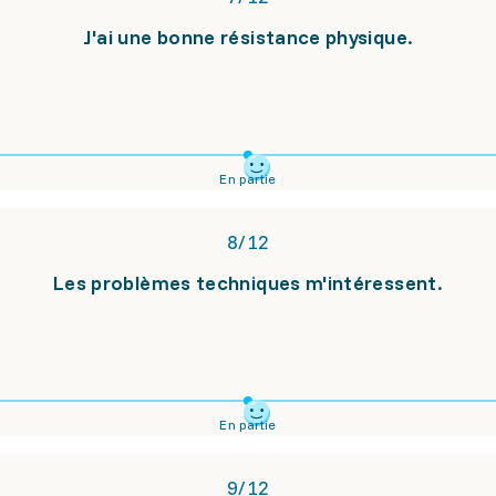
J'ai une bonne résistance physique.
En partie
8
/
12
Les problèmes techniques m'intéressent.
En partie
9
/
12