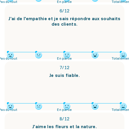
Pas du tout
En partie
Totalemen
6
/
12
J'ai de l'empathie et je sais répondre aux souhaits
des clients.
Pas du tout
En partie
Totalemen
7
/
12
Je suis fiable.
Pas du tout
En partie
Totalemen
8
/
12
J'aime les fleurs et la nature.