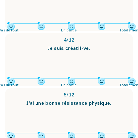
Pas du tout
En partie
Totalemen
4
/
12
Je suis créatif-ve.
Pas du tout
En partie
Totalemen
5
/
12
J'ai une bonne résistance physique.