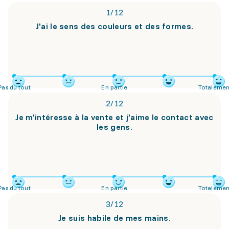
1
/
12
J'ai le sens des couleurs et des formes.
Pas du tout
En partie
Totalemen
2
/
12
Je m'intéresse à la vente et j'aime le contact avec
les gens.
Pas du tout
En partie
Totalemen
3
/
12
Je suis habile de mes mains.