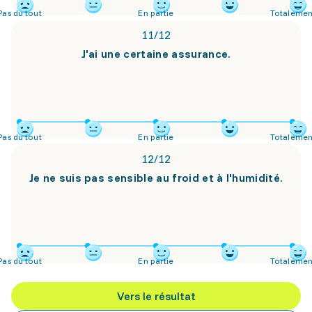
Pas du tout
En partie
Totalemen
11
/
12
J'ai une certaine assurance.
Pas du tout
En partie
Totalemen
12
/
12
Je ne suis pas sensible au froid et à l'humidité.
Pas du tout
En partie
Totalemen
Vers le résultat