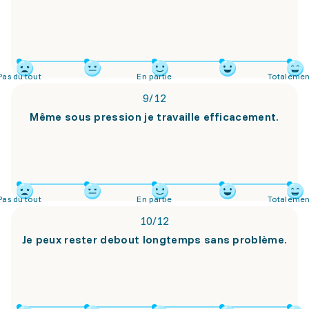
Pas du tout
En partie
Totalemen
9
/
12
Même sous pression je travaille efficacement.
Pas du tout
En partie
Totalemen
10
/
12
Je peux rester debout longtemps sans problème.