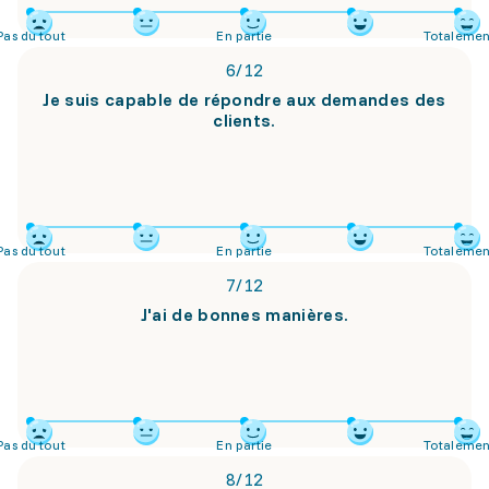
Pas du tout
En partie
Totalemen
6
/
12
Je suis capable de répondre aux demandes des
clients.
Pas du tout
En partie
Totalemen
7
/
12
J'ai de bonnes manières.
Pas du tout
En partie
Totalemen
8
/
12