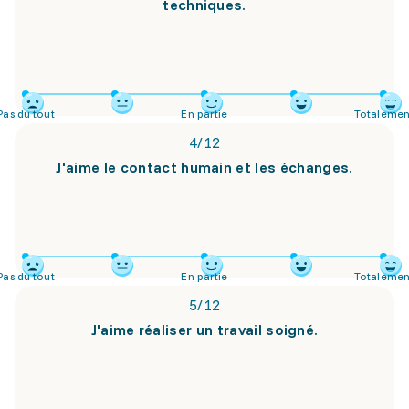
techniques.
Pas du tout
En partie
Totalemen
4
/
12
J'aime le contact humain et les échanges.
Pas du tout
En partie
Totalemen
5
/
12
J'aime réaliser un travail soigné.