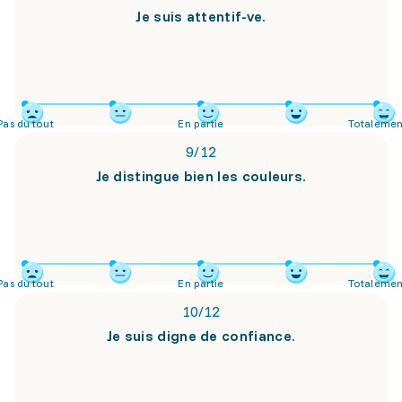
Je suis attentif-ve.
Pas du tout
En partie
Totalemen
9
/
12
Je distingue bien les couleurs.
Pas du tout
En partie
Totalemen
10
/
12
Je suis digne de confiance.