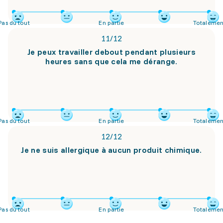
Pas du tout
En partie
Totalemen
11
/
12
Je peux travailler debout pendant plusieurs
heures sans que cela me dérange.
Pas du tout
En partie
Totalemen
12
/
12
Je ne suis allergique à aucun produit chimique.
Pas du tout
En partie
Totalemen