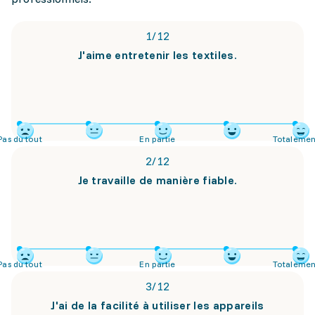
1
/
12
J'aime entretenir les textiles.
Pas du tout
En partie
Totalemen
2
/
12
Je travaille de manière fiable.
Pas du tout
En partie
Totalemen
3
/
12
J'ai de la facilité à utiliser les appareils