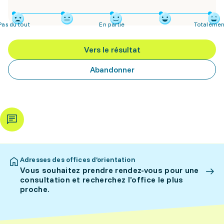
Pas du tout
En partie
Totalemen
Vers le résultat
Abandonner
Adresses des offices d’orientation
Vous souhaitez prendre rendez-vous pour une
consultation et recherchez l’office le plus
proche.