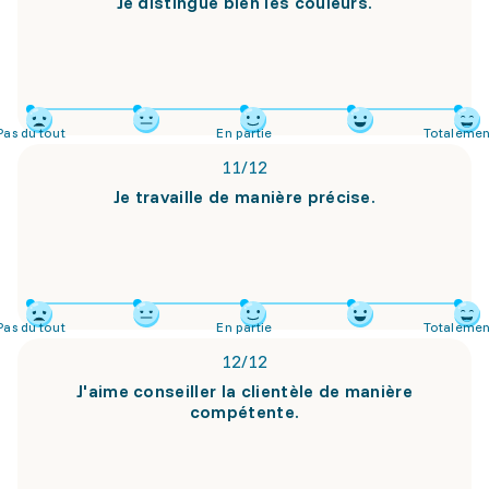
Je distingue bien les couleurs.
Pas du tout
En partie
Totalemen
11
/
12
Je travaille de manière précise.
Pas du tout
En partie
Totalemen
12
/
12
J'aime conseiller la clientèle de manière
compétente.