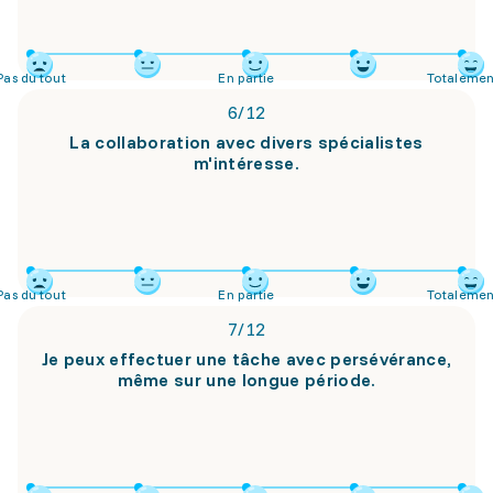
Pas du tout
En partie
Totalemen
6
/
12
La collaboration avec divers spécialistes
m'intéresse.
Pas du tout
En partie
Totalemen
7
/
12
Je peux effectuer une tâche avec persévérance,
même sur une longue période.