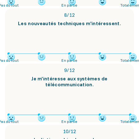
Pas du tout
En partie
Totalemen
8
/
12
Les nouveautés techniques m'intéressent.
Pas du tout
En partie
Totalemen
9
/
12
Je m'intéresse aux systèmes de
télécommunication.
Pas du tout
En partie
Totalemen
10
/
12