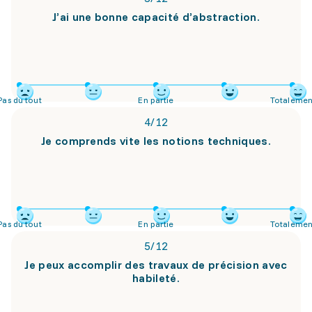
J’ai une bonne capacité d’abstraction.
Pas du tout
En partie
Totalemen
4
/
12
Je comprends vite les notions techniques.
Pas du tout
En partie
Totalemen
5
/
12
Je peux accomplir des travaux de précision avec
habileté.