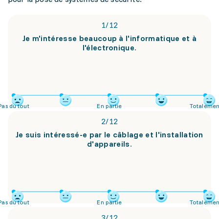
1
/
12
Je m'intéresse beaucoup à l'informatique et à
l'électronique.
Pas du tout
En partie
Totalemen
2
/
12
Je suis intéressé-e par le câblage et l'installation
d'appareils.
Pas du tout
En partie
Totalemen
3
/
12