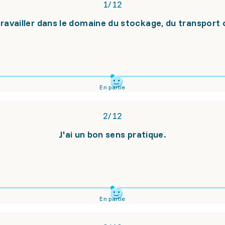
1
/
12
travailler dans le domaine du stockage, du transport o
En partie
2
/
12
J'ai un bon sens pratique.
En partie