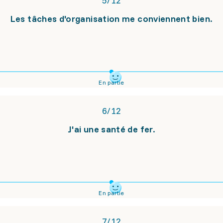
5
/
12
Les tâches d'organisation me conviennent bien.
En partie
6
/
12
J'ai une santé de fer.
En partie
7
/
12