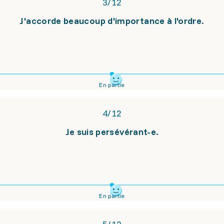
3
/
12
J'accorde beaucoup d'importance à l'ordre.
En partie
4
/
12
Je suis persévérant-e.
En partie