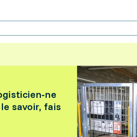
ogisticien-ne
e savoir, fais