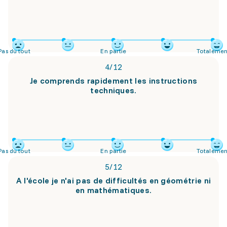
Pas du tout
En partie
Totalemen
4
/
12
Je comprends rapidement les instructions
techniques.
Pas du tout
En partie
Totalemen
5
/
12
A l'école je n'ai pas de difficultés en géométrie ni
en mathématiques.