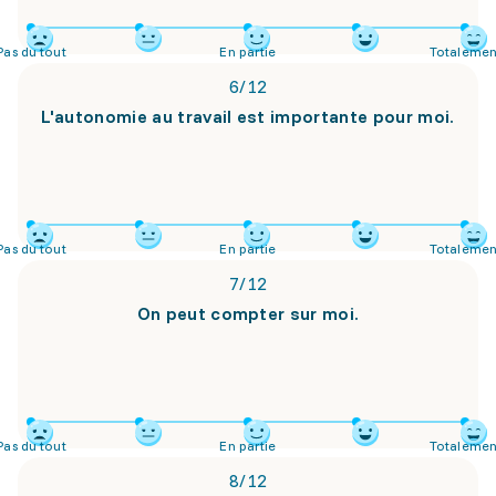
Pas du tout
En partie
Totalemen
6
/
12
L'autonomie au travail est importante pour moi.
Pas du tout
En partie
Totalemen
7
/
12
On peut compter sur moi.
Pas du tout
En partie
Totalemen
8
/
12