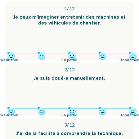
1
/
12
Je peux m'imaginer entretenir des machines et
des véhicules de chantier.
Pas du tout
En partie
Totalemen
2
/
12
Je suis doué-e manuellement.
Pas du tout
En partie
Totalemen
3
/
12
J'ai de la facilité à comprendre la technique.