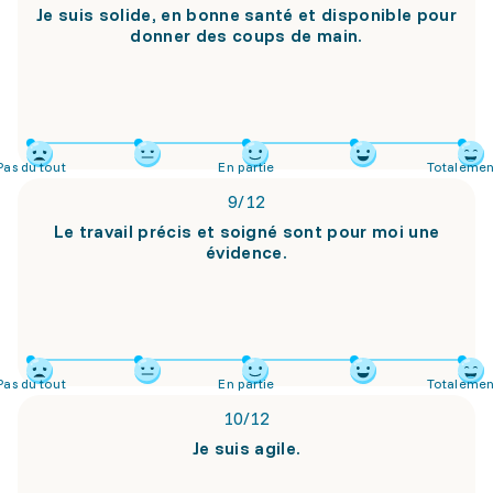
Je suis solide, en bonne santé et disponible pour
donner des coups de main.
Pas du tout
En partie
Totalemen
9
/
12
Le travail précis et soigné sont pour moi une
évidence.
Pas du tout
En partie
Totalemen
10
/
12
Je suis agile.