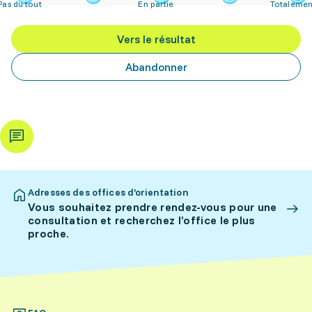
Pas du tout
En partie
Totalemen
Vers le résultat
Abandonner
Adresses des offices d’orientation
Vous souhaitez prendre rendez-vous pour une
consultation et recherchez l’office le plus
proche.