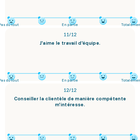
Pas du tout
En partie
Totalemen
11
/
12
J'aime le travail d'équipe.
Pas du tout
En partie
Totalemen
12
/
12
Conseiller la clientèle de manière compétente
m'intéresse.