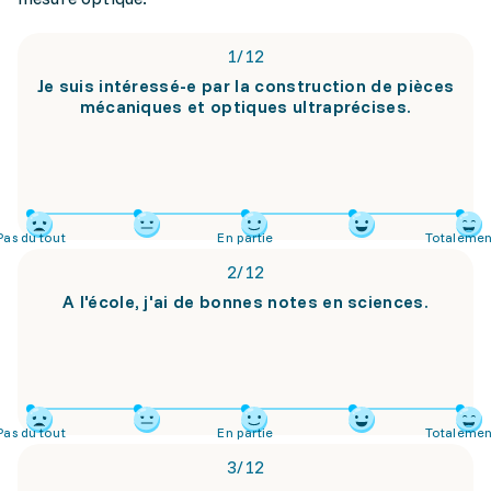
1
/
12
Je suis intéressé-e par la construction de pièces
mécaniques et optiques ultraprécises.
Pas du tout
En partie
Totalemen
2
/
12
A l'école, j'ai de bonnes notes en sciences.
Pas du tout
En partie
Totalemen
3
/
12