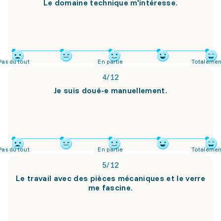
Le domaine technique m'intéresse.
Pas du tout
En partie
Totalemen
4
/
12
Je suis doué-e manuellement.
Pas du tout
En partie
Totalemen
5
/
12
Le travail avec des pièces mécaniques et le verre
me fascine.