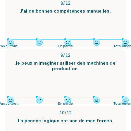
8
/
12
J'ai de bonnes compétences manuelles.
Pas du tout
En partie
Totalemen
9
/
12
Je peux m'imaginer utiliser des machines de
production.
Pas du tout
En partie
Totalemen
10
/
12
La pensée logique est une de mes forces.