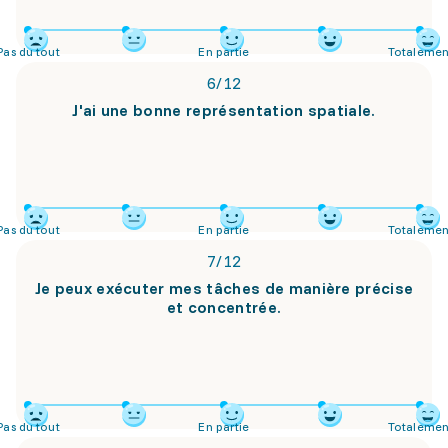
Pas du tout
En partie
Totalemen
6
/
12
J'ai une bonne représentation spatiale.
Pas du tout
En partie
Totalemen
7
/
12
Je peux exécuter mes tâches de manière précise
et concentrée.
Pas du tout
En partie
Totalemen