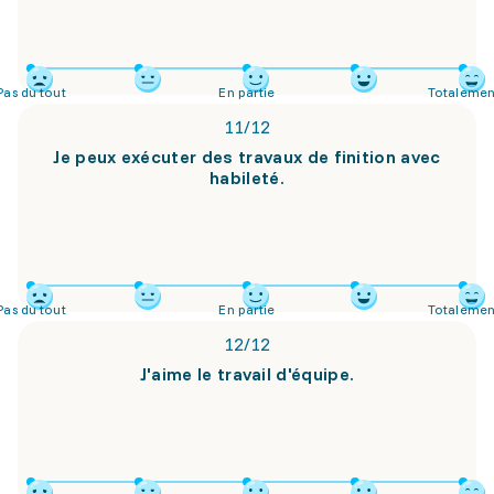
Pas du tout
En partie
Totalemen
11
/
12
Je peux exécuter des travaux de finition avec
habileté.
Pas du tout
En partie
Totalemen
12
/
12
J'aime le travail d'équipe.