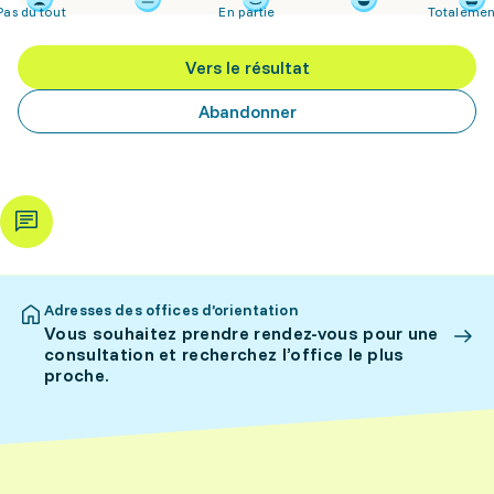
Pas du tout
En partie
Totalemen
Vers le résultat
Abandonner
Adresses des offices d’orientation
Vous souhaitez prendre rendez-vous pour une
consultation et recherchez l’office le plus
proche.