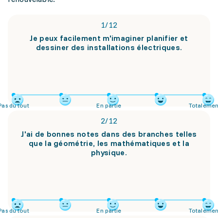
1
/
12
Je peux facilement m'imaginer planifier et
dessiner des installations électriques.
Pas du tout
En partie
Totalemen
2
/
12
J'ai de bonnes notes dans des branches telles
que la géométrie, les mathématiques et la
physique.
Pas du tout
En partie
Totalemen