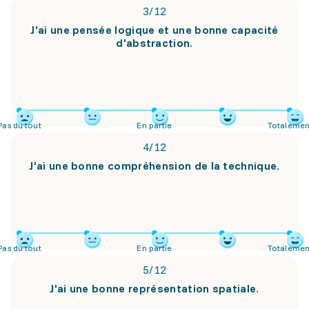
3
/
12
J'ai une pensée logique et une bonne capacité
d'abstraction.
Pas du tout
En partie
Totalemen
4
/
12
J'ai une bonne compréhension de la technique.
Pas du tout
En partie
Totalemen
5
/
12
J'ai une bonne représentation spatiale.