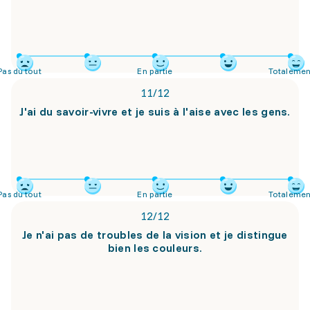
Pas du tout
En partie
Totalemen
11
/
12
J'ai du savoir-vivre et je suis à l'aise avec les gens.
Pas du tout
En partie
Totalemen
12
/
12
Je n'ai pas de troubles de la vision et je distingue
bien les couleurs.