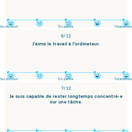
Pas du tout
En partie
Totalemen
6
/
12
J'aime le travail à l'ordinateur.
Pas du tout
En partie
Totalemen
7
/
12
Je suis capable de rester longtemps concentré-e
sur une tâche.