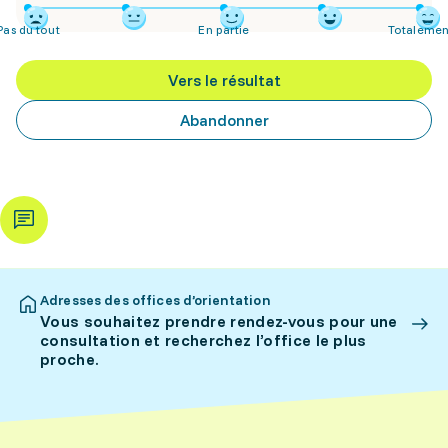
Pas du tout
En partie
Totalemen
Vers le résultat
Abandonner
Adresses des offices d’orientation
Vous souhaitez prendre rendez-vous pour une
consultation et recherchez l’office le plus
proche.