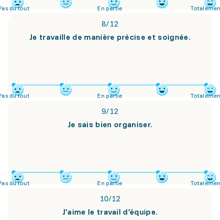
Pas du tout
En partie
Totalemen
8
/
12
Je travaille de manière précise et soignée.
Pas du tout
En partie
Totalemen
9
/
12
Je sais bien organiser.
Pas du tout
En partie
Totalemen
10
/
12
J'aime le travail d'équipe.