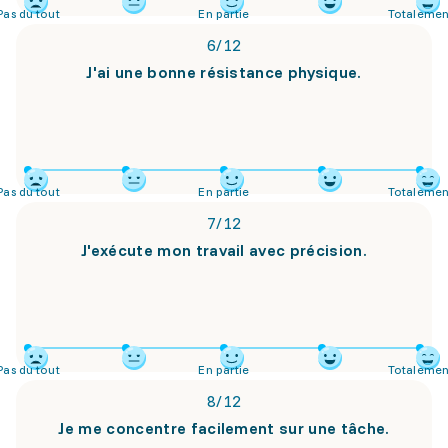
Pas du tout
En partie
Totalemen
6
/
12
J'ai une bonne résistance physique.
Pas du tout
En partie
Totalemen
7
/
12
J'exécute mon travail avec précision.
Pas du tout
En partie
Totalemen
8
/
12
Je me concentre facilement sur une tâche.