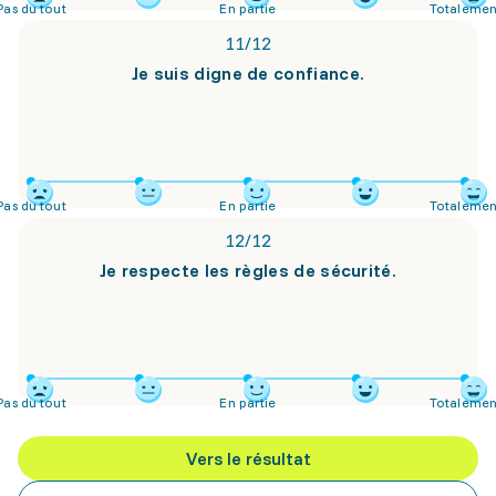
Pas du tout
En partie
Totalemen
11
/
12
Je suis digne de confiance.
Pas du tout
En partie
Totalemen
12
/
12
Je respecte les règles de sécurité.
Pas du tout
En partie
Totalemen
Vers le résultat