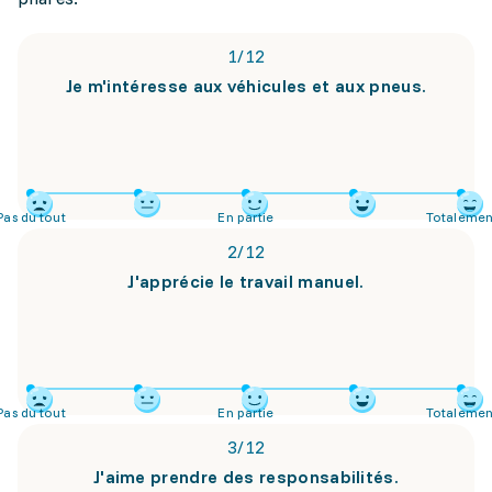
1
/
12
Je m'intéresse aux véhicules et aux pneus.
Pas du tout
En partie
Totalemen
2
/
12
J'apprécie le travail manuel.
Pas du tout
En partie
Totalemen
3
/
12
J'aime prendre des responsabilités.