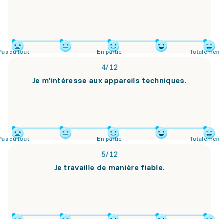
Pas du tout
En partie
Totalemen
4
/
12
Je m'intéresse aux appareils techniques.
Pas du tout
En partie
Totalemen
5
/
12
Je travaille de manière fiable.