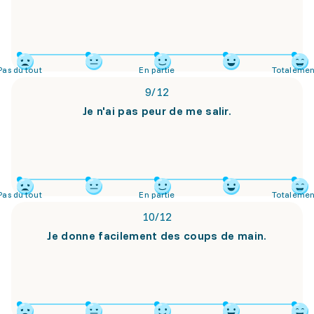
Pas du tout
En partie
Totalemen
9
/
12
Je n'ai pas peur de me salir.
Pas du tout
En partie
Totalemen
10
/
12
Je donne facilement des coups de main.