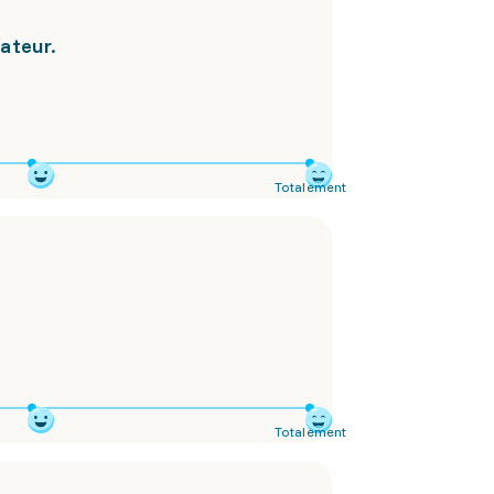
nateur.
Totalement
Totalement