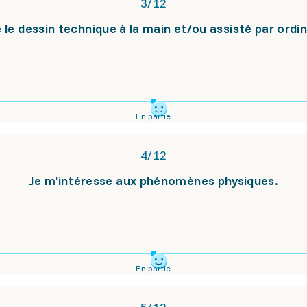
3
/
12
 le dessin technique à la main et/ou assisté par ordi
En partie
4
/
12
Je m'intéresse aux phénomènes physiques.
En partie