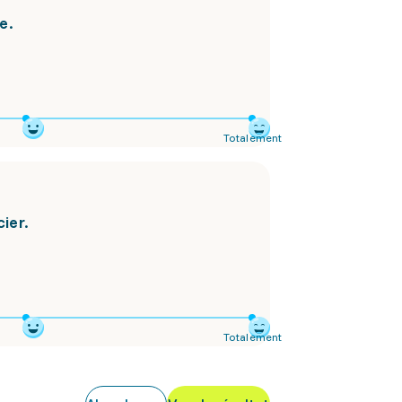
e.
Totalement
cier.
Totalement