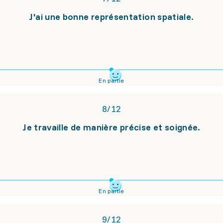
J'ai une bonne représentation spatiale.
En partie
8
/
12
Je travaille de manière précise et soignée.
En partie
9
/
12