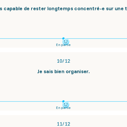
is capable de rester longtemps concentré-e sur une 
En partie
10
/
12
Je sais bien organiser.
En partie
11
/
12