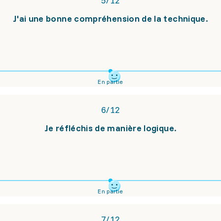
5
/
12
J'ai une bonne compréhension de la technique.
En partie
6
/
12
Je réfléchis de manière logique.
En partie
7
/
12