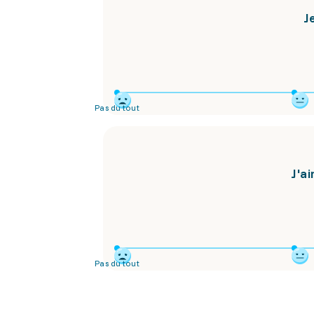
J
Pas du tout
J'ai
Pas du tout