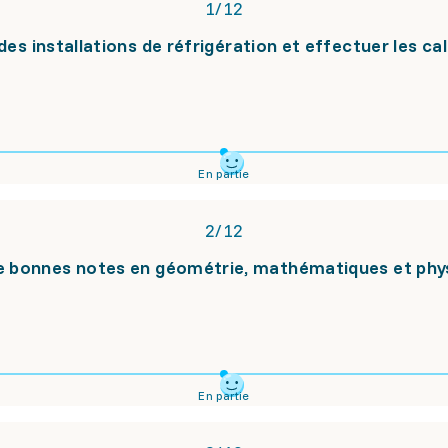
1
/
12
des installations de réfrigération et effectuer les ca
En partie
2
/
12
de bonnes notes en géométrie, mathématiques et phy
En partie