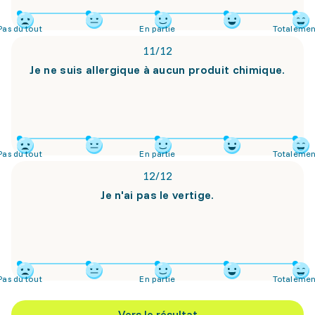
Pas du tout
En partie
Totalemen
11
/
12
Je ne suis allergique à aucun produit chimique.
Pas du tout
En partie
Totalemen
12
/
12
Je n'ai pas le vertige.
Pas du tout
En partie
Totalemen
Vers le résultat