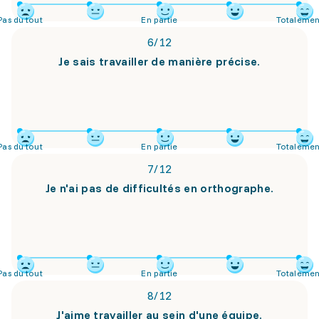
Pas du tout
En partie
Totalemen
6
/
12
Je sais travailler de manière précise.
Pas du tout
En partie
Totalemen
7
/
12
Je n'ai pas de difficultés en orthographe.
Pas du tout
En partie
Totalemen
8
/
12
J'aime travailler au sein d'une équipe.