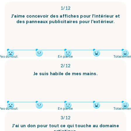
1
/
12
J'aime concevoir des affiches pour l'intérieur et
des panneaux publicitaires pour l'extérieur.
Pas du tout
En partie
Totalemen
2
/
12
Je suis habile de mes mains.
Pas du tout
En partie
Totalemen
3
/
12
J'ai un don pour tout ce qui touche au domaine