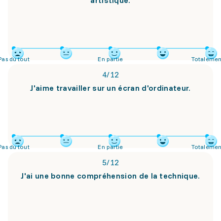
artistique.
Pas du tout
En partie
Totalemen
4
/
12
J'aime travailler sur un écran d'ordinateur.
Pas du tout
En partie
Totalemen
5
/
12
J'ai une bonne compréhension de la technique.