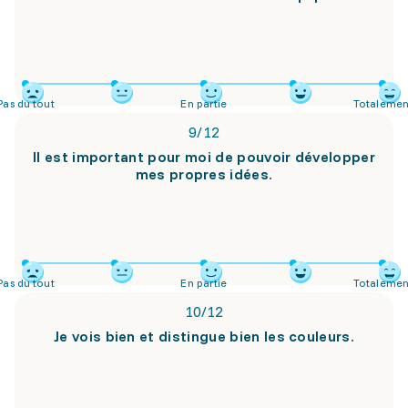
Pas du tout
En partie
Totalemen
9
/
12
Il est important pour moi de pouvoir développer
mes propres idées.
Pas du tout
En partie
Totalemen
10
/
12
Je vois bien et distingue bien les couleurs.