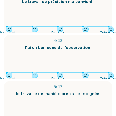
Le travail de précision me convient.
Pas du tout
En partie
Totalemen
4
/
12
J'ai un bon sens de l'observation.
Pas du tout
En partie
Totalemen
5
/
12
Je travaille de manière précise et soignée.