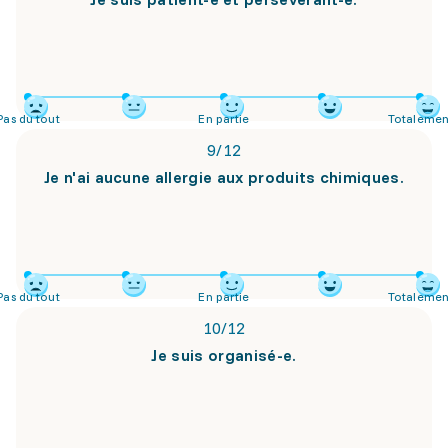
Pas du tout
En partie
Totalemen
9
/
12
Je n'ai aucune allergie aux produits chimiques.
Pas du tout
En partie
Totalemen
10
/
12
Je suis organisé-e.