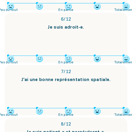
Pas du tout
En partie
Totalemen
6
/
12
Je suis adroit-e.
Pas du tout
En partie
Totalemen
7
/
12
J'ai une bonne représentation spatiale.
Pas du tout
En partie
Totalemen
8
/
12
Je suis patient-e et persévérant-e.