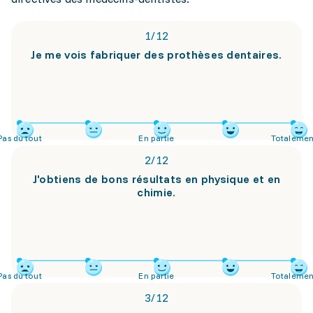
1
/
12
Je me vois fabriquer des prothèses dentaires.
Pas du tout
En partie
Totalemen
2
/
12
J'obtiens de bons résultats en physique et en
chimie.
Pas du tout
En partie
Totalemen
3
/
12