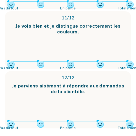
Pas du tout
En partie
Totalemen
11
/
12
Je vois bien et je distingue correctement les
couleurs.
Pas du tout
En partie
Totalemen
12
/
12
Je parviens aisément à répondre aux demandes
de la clientèle.
Pas du tout
En partie
Totalemen