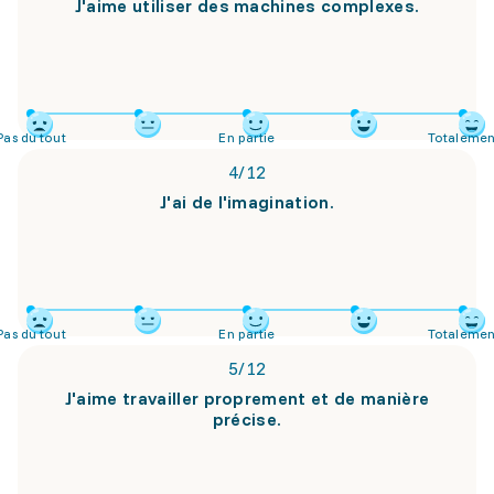
J'aime utiliser des machines complexes.
Pas du tout
En partie
Totalemen
4
/
12
J'ai de l'imagination.
Pas du tout
En partie
Totalemen
5
/
12
J'aime travailler proprement et de manière
précise.