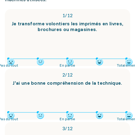
1
/
12
Je transforme volontiers les imprimés en livres,
brochures ou magasines.
Pas du tout
En partie
Totalemen
2
/
12
J'ai une bonne compréhension de la technique.
Pas du tout
En partie
Totalemen
3
/
12