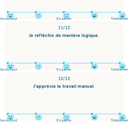
Pas du tout
En partie
Totalemen
11
/
12
Je réfléchis de manière logique.
Pas du tout
En partie
Totalemen
12
/
12
J'apprécie le travail manuel.
Pas du tout
En partie
Totalemen