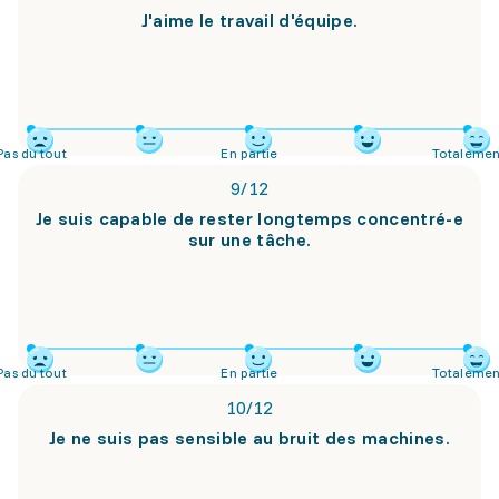
J'aime le travail d'équipe.
Pas du tout
En partie
Totalemen
9
/
12
Je suis capable de rester longtemps concentré-e
sur une tâche.
Pas du tout
En partie
Totalemen
10
/
12
Je ne suis pas sensible au bruit des machines.