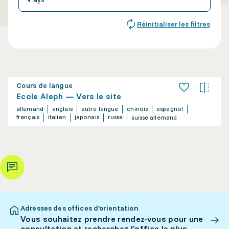
Réinitialiser les filtres
Cours de langue
Ecole Aleph — Vers le site
allemand
anglais
autre langue
chinois
espagnol
français
italien
japonais
russe
suisse allemand
Adresses des offices d’orientation
Vous souhaitez prendre rendez-vous pour une
consultation et recherchez l’office le plus