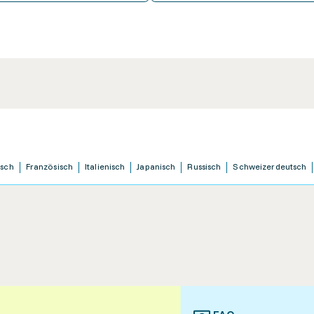
isch
Französisch
Italienisch
Japanisch
Russisch
Schweizerdeutsch