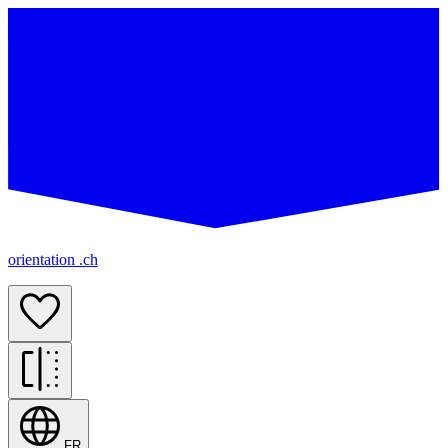
orientation .ch
FR