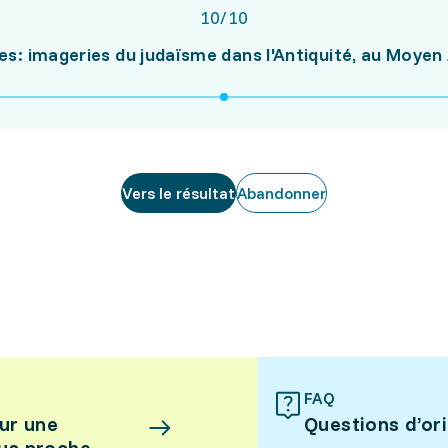
10
/
10
es: imageries du judaïsme dans l'Antiquité, au Moye
Vers le résultat
Abandonner
FAQ
ur une
Questions d’or
lus proche.