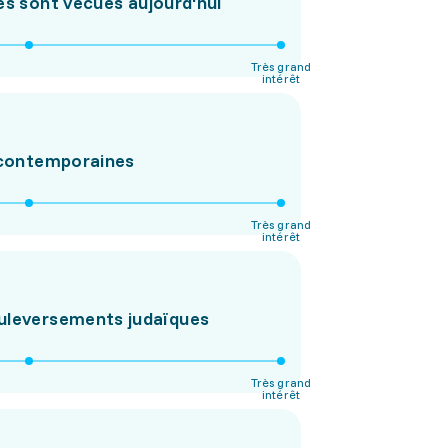
les sont vécues aujourd'hui
Très grand
intérêt
s contemporaines
Très grand
intérêt
ouleversements judaïques
Très grand
intérêt