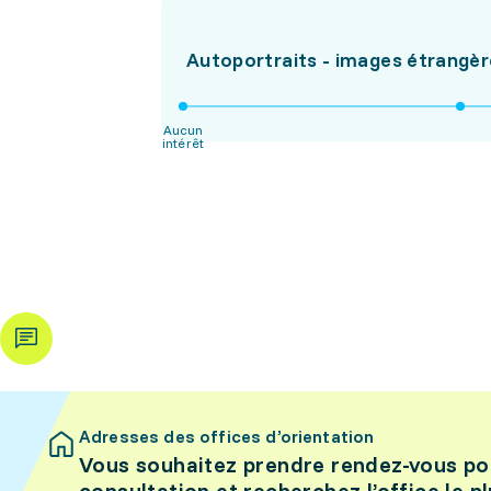
Autoportraits - images étrangèr
Aucun
intérêt
Adresses des offices d’orientation
Vous souhaitez prendre rendez-vous po
consultation et recherchez l’office le p