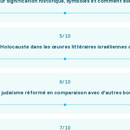
 leur signification historique, symboles et comment el
5
/
10
'Holocauste dans les œuvres littéraires israélienne
6
/
10
u judaïsme réformé en comparaison avec d'autres b
7
/
10