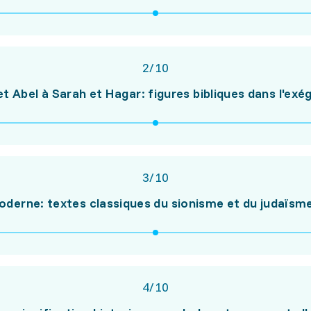
2
/
10
t Abel à Sarah et Hagar: figures bibliques dans l'exé
3
/
10
derne: textes classiques du sionisme et du judaïs
4
/
10