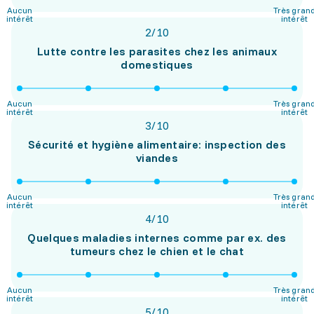
Aucun
Très gran
intérêt
intérêt
2
/
10
Lutte contre les parasites chez les animaux
domestiques
Aucun
Très gran
intérêt
intérêt
3
/
10
Sécurité et hygiène alimentaire: inspection des
viandes
Aucun
Très gran
intérêt
intérêt
4
/
10
Quelques maladies internes comme par ex. des
tumeurs chez le chien et le chat
Aucun
Très gran
intérêt
intérêt
5
/
10