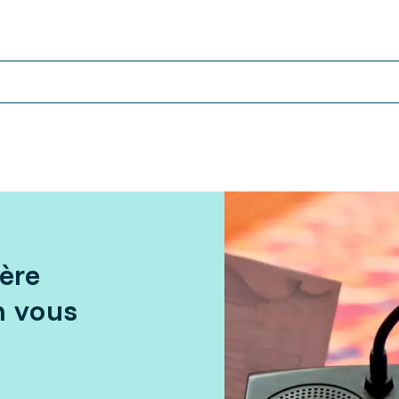
ière
n vous