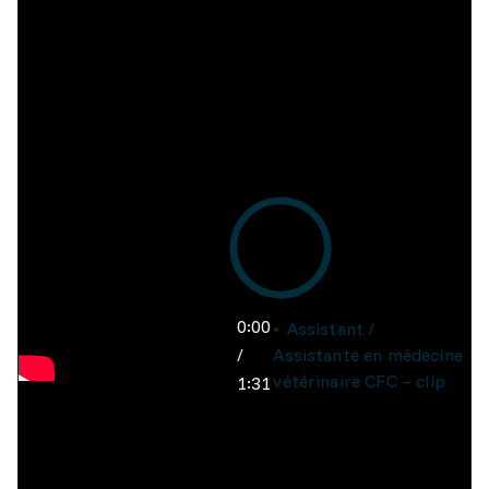
0:00
Assistant /
/
Assistante en médecine
vétérinaire CFC – clip
1:31