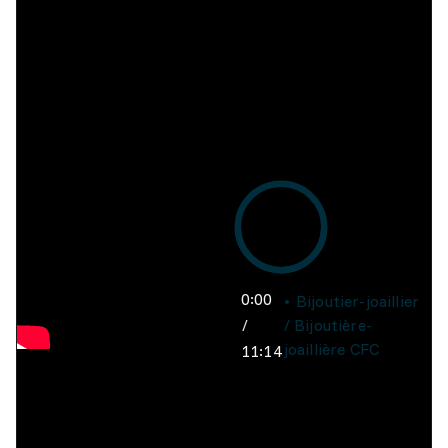
0:00
Bijoutier-joaillier
/
/ Bijoutière-
joaillière CFC
11:14