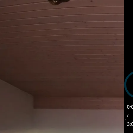
0:
/
3: