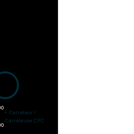
00
Carreleur /
Carreleuse CFC
00