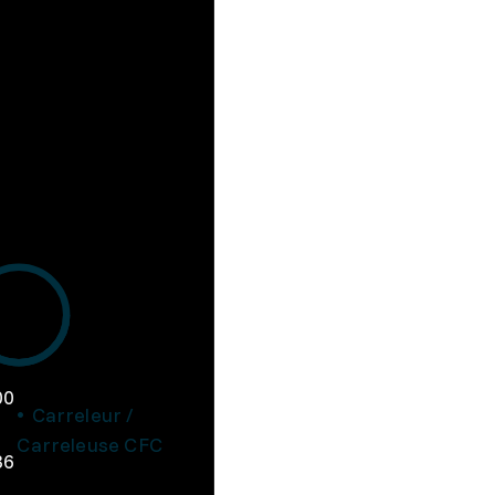
00
Carreleur /
Carreleuse CFC
36