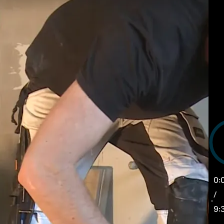
0:
/
9: