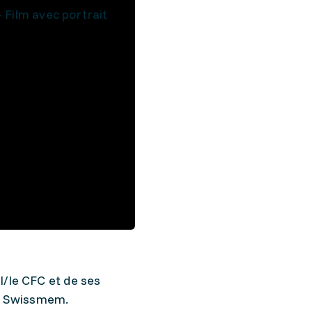
– Film avec portrait
l/le CFC et de ses
vec Swissmem.