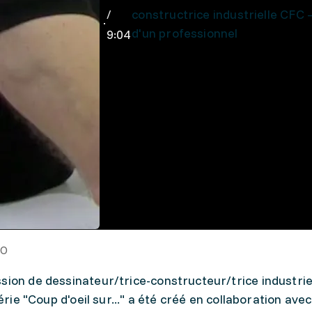
/
constructrice industrielle CFC 
d'un professionnel
9:04
FO
sion de dessinateur/trice-constructeur/trice industrie
série "Coup d'oeil sur..." a été créé en collaboration a