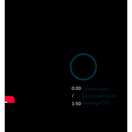
0:00
Électricien /
/
Éléctricienne de
montage CFC
1:50