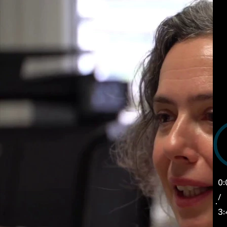
0:
/
3: