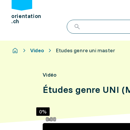
orientation
.ch
Video
Etudes genre uni master
Vidéo
Études genre UNI (
0%
0:00