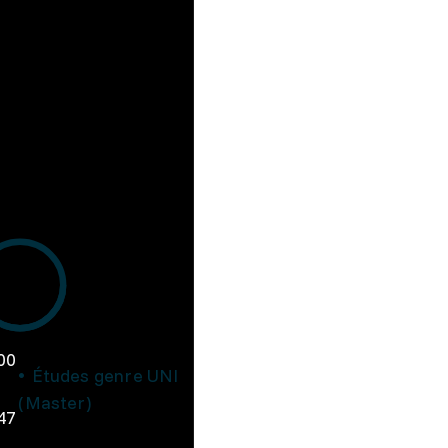
00
Études genre UNI
(Master)
47