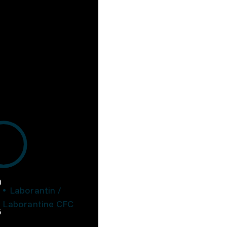
0
Laborantin /
Laborantine CFC
5