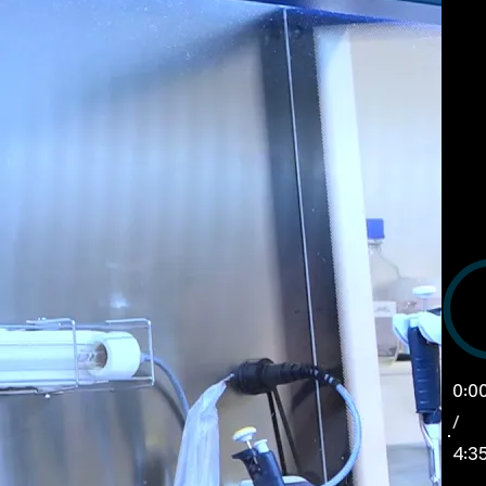
0:0
/
4:3