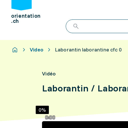
orientation
.ch
Video
Laborantin laborantine cfc 0
Vidéo
Laborantin / Labor
0%
0:00