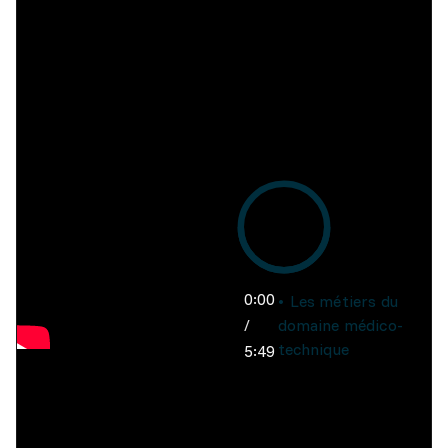
0:00
Les métiers du
/
domaine médico-
technique
5:49