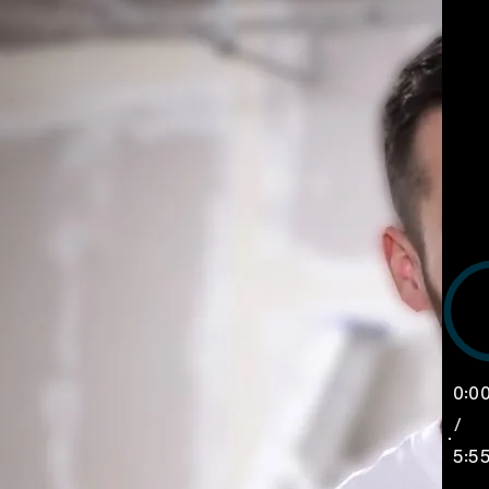
0:0
/
5:5