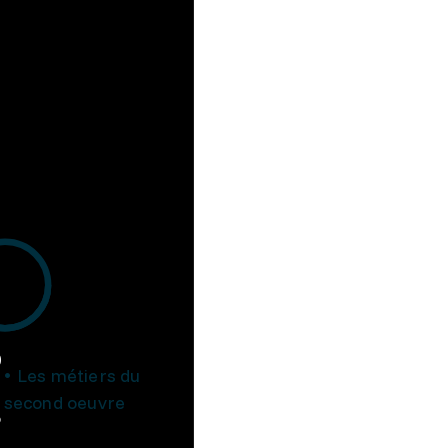
0
Les métiers du
second oeuvre
5