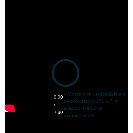
Mécanicien / Mécanicienne
0:00
de production CFC – Film
/
avec portrait d'un
7:30
professionnel