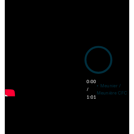
0:00
Meunier /
/
Meunière CFC
1:01