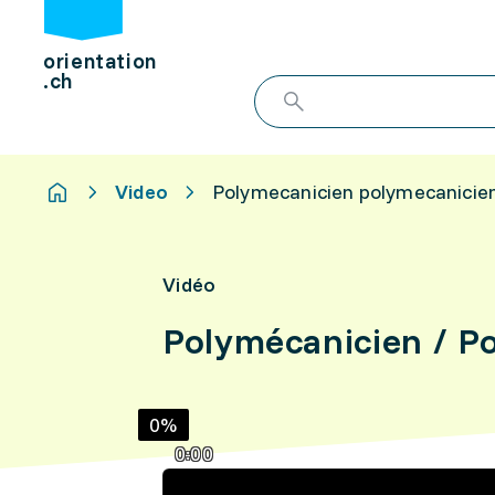
orientation
.ch
Video
Polymecanicien polymecanicien
Vidéo
Polymécanicien / P
0%
0:00