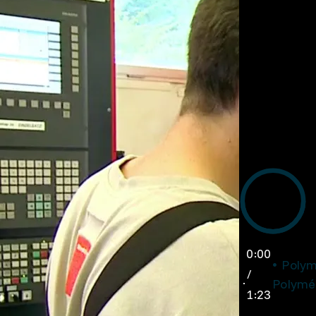
0:00
Polym
/
Polyméc
1:23