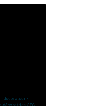
er-décorateur /
e-décoratrice CFC