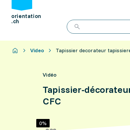
orientation
.ch
Video
Tapissier decorateur tapissier
Vidéo
Tapissier-décorateur
CFC
0%