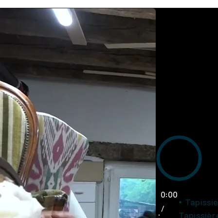
0:00
Tapissi
/
Tapissièr