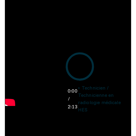
Technicien /
0:00
Technicienne en
/
radiologie médicale
2:13
HES