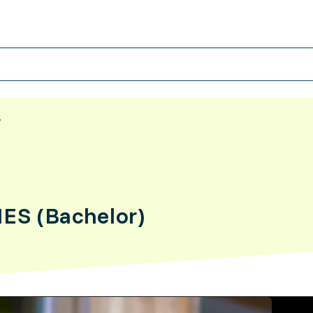
r
HES (Bachelor)