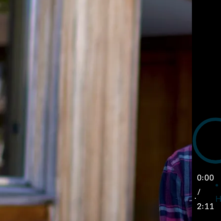
0:00
/
H
2:11