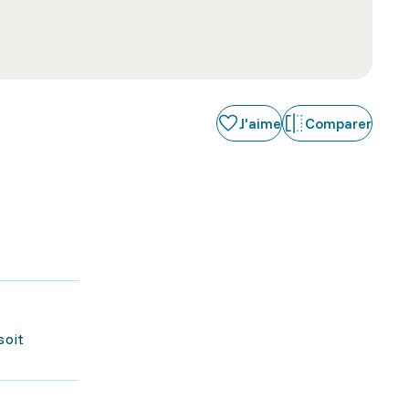
J'aime
Comparer
soit