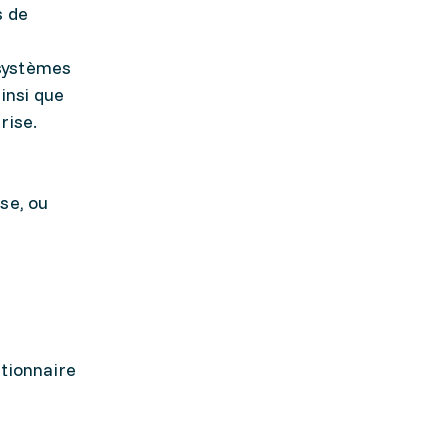
s de
 systèmes
insi que
rise.
se, ou
stionnaire