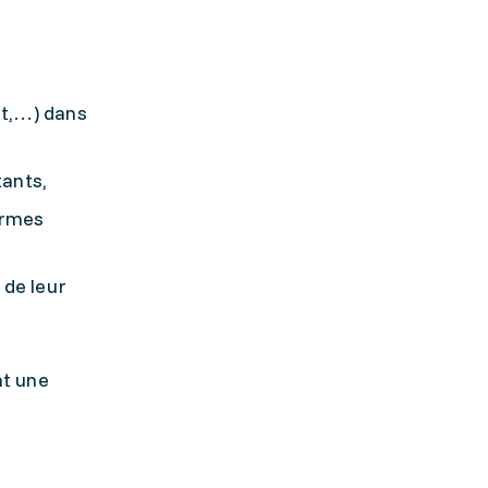
nt,…) dans
tants,
ormes
 de leur
nt une